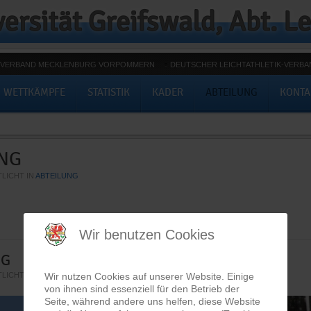
K-VERBAND MECKLENBURG VORPOMMERN
DEUTSCHER LEICHTATHLETIK-VERBA
WETTKÄMPFE
STATISTIK
KADER
ABTEILUNG
KONTA
NG
LICHT IN
ABTEILUNG
Wir benutzen Cookies
NG
HISTORIE
LICHT IN
Wir nutzen Cookies auf unserer Website. Einige
GESCHRIEBEN VON WEBMASTER. VERÖFFENTLICHT IN
ABTEILUNG
von ihnen sind essenziell für den Betrieb der
Seite, während andere uns helfen, diese Website