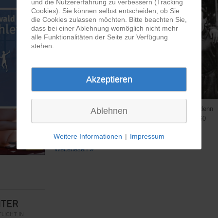
und die Nutzererfahrung zu verbessern (Tracking
Cookies). Sie können selbst entscheiden, ob Sie
die Cookies zulassen möchten. Bitte beachten Sie,
dass bei einer Ablehnung womöglich nicht mehr
alle Funktionalitäten der Seite zur Verfügung
stehen.
Akzeptieren
Unsere Abteilung ist so alt wie unser Verein selbst, denn
Ablehnen
die Leichtathletik gehörte am 4. Mai 1949, also vor 60
Jahren, zu den Gründungssportarten.
Weitere Informationen
|
Impressum
Weiterlesen
ITER
LICHT IN