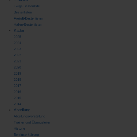
Ewige Bestenliste
Bestenlisten
Freiluft-Bestenlisten
Hallen-Bestenlisten
Kader
2025
2024
2023
2022
2021
2020
2019
2018
2017
2016
2015
2014
Abteilung
Abteilungsvorstellung
Trainer und Übungsleiter
Historie
Beitrittserklärung